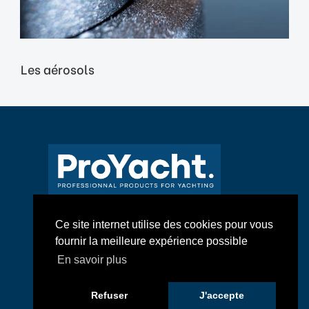
Les aérosols
Ce site internet utilise des cookies pour vous
fournir la meilleure expérience possible
Voir plus
En savoir plus
Refuser
J'accepte
© 2026 ProYacht Tous droits réservés. Site réalisé par
Goot
.